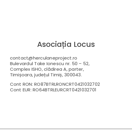
Asociația Locus
contact@herculaneproject.ro
Bulevardul Take Ionescu nr. 50 – 52,
Complex ISHO, clădirea A, parter,
Timișoara, județul Timiș, 300043.
Cont RON: RO87BTRLRONCRT0421032702
Cont EUR: RO64BTRLEURCRT0421032701