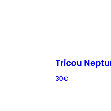
Tricou Neptu
30
€