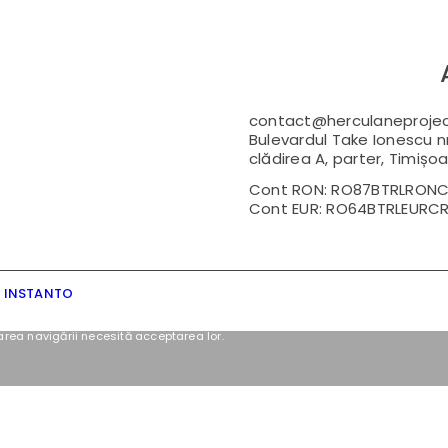
contact@herculaneprojec
Bulevardul Take Ionescu n
clădirea A, parter, Timișoa
Cont RON: RO87BTRLRONC
Cont EUR: RO64BTRLEURCR
y INSTANTO
area navigării necesită acceptarea lor.