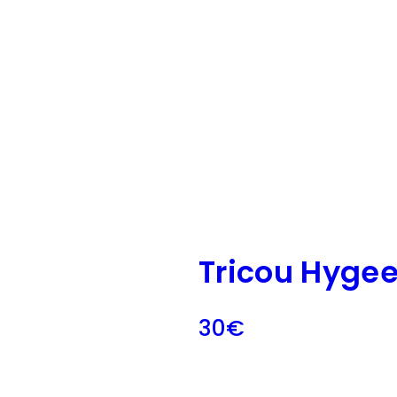
Tricou Hyge
30
€