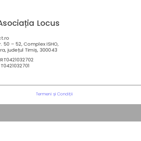
Asociația Locus
t.ro
r. 50 – 52, Complex ISHO,
ra, județul Timiș, 300043
RT0421032702
T0421032701
Termeni și Condiții