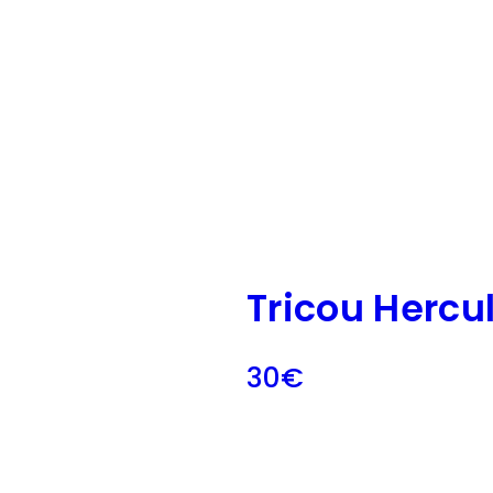
Tricou Hercu
30
€