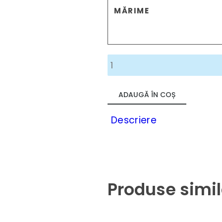
MĂRIME
Cantitate
Tricou
Apollo
ADAUGĂ ÎN COȘ
Descriere
Produse simi