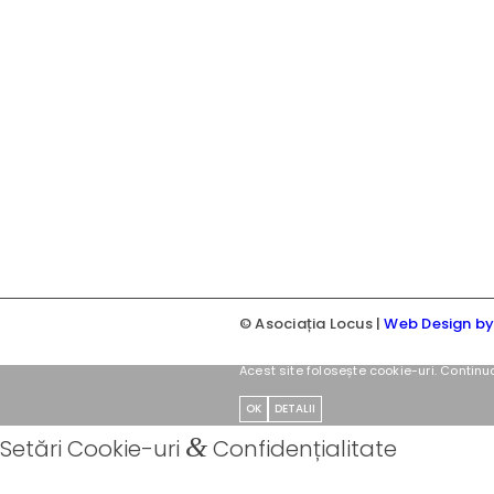
© Asociația Locus |
Web Design b
Acest site folosește cookie-uri. Continu
OK
DETALII
&
Setări Cookie-uri
Confidențialitate