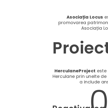
Asociația Locus
es
promovarea patrimoniulu
Asociația L
Proiec
HerculaneProject
este 
Herculane prin unelte de 
a include an
0