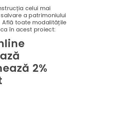
nstrucția celui mai
salvare a patrimoniului
 Află toate modalitățile
ica în acest proiect:
nline
ează
nează 2%
t