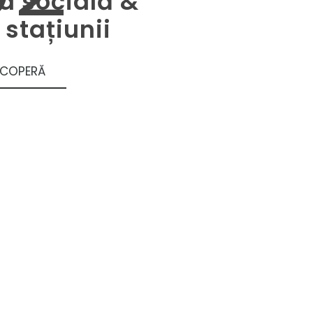
a socială &
 stațiunii
SCOPERĂ