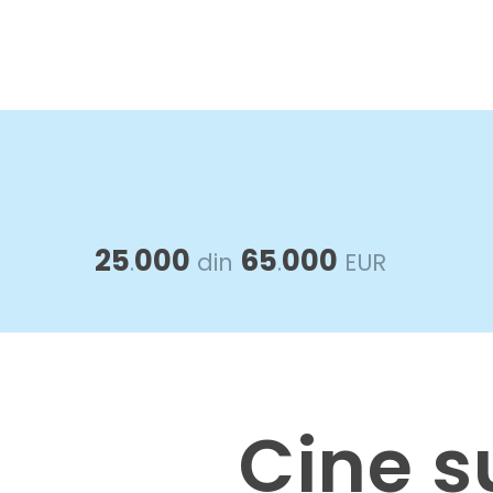
25
000
65
000
.
din
.
EUR
Cine 