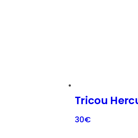
Tricou Herc
30
€