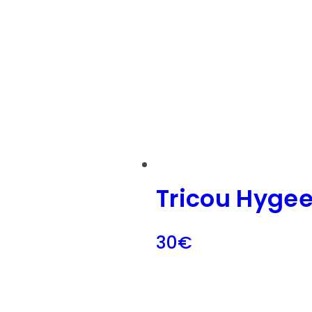
Tricou Hyge
30
€