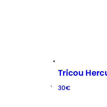
Tricou Herc
30
€