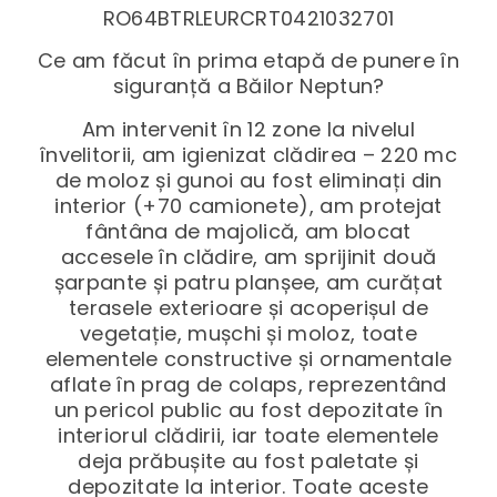
RO64BTRLEURCRT0421032701
Ce am făcut în prima etapă de punere în
siguranță a Băilor Neptun?
Am intervenit în 12 zone la nivelul
învelitorii, am igienizat clădirea – 220 mc
de moloz și gunoi au fost eliminați din
interior (+70 camionete), am protejat
fântâna de majolică, am blocat
accesele în clădire, am sprijinit două
șarpante și patru planșee, am curățat
terasele exterioare și acoperișul de
vegetație, mușchi și moloz, toate
elementele constructive și ornamentale
aflate în prag de colaps, reprezentând
un pericol public au fost depozitate în
interiorul clădirii, iar toate elementele
deja prăbușite au fost paletate și
depozitate la interior. Toate aceste