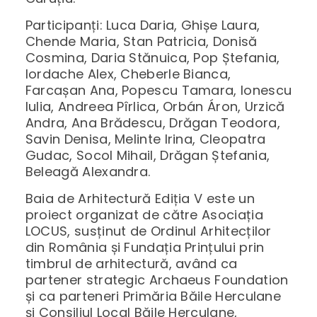
Participanți: Luca Daria, Ghișe Laura,
Chende Maria, Stan Patricia, Donisă
Cosmina, Daria Stănuica, Pop Ștefania,
Iordache Alex, Cheberle Bianca,
Farcașan Ana, Popescu Tamara, Ionescu
Iulia, Andreea Pîrlica, Orbán Áron, Urzică
Andra, Ana Brădescu, Drăgan Teodora,
Savin Denisa, Melinte Irina, Cleopatra
Gudac, Socol Mihail, Drăgan Ștefania,
Beleagă Alexandra.
Baia de Arhitectură Ediția V este un
proiect organizat de către Asociația
LOCUS, susținut de Ordinul Arhitecților
din România și Fundația Prințului prin
timbrul de arhitectură, având ca
partener strategic Archaeus Foundation
și ca parteneri Primăria Băile Herculane
și Consiliul Local Băile Herculane,