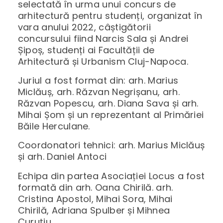
selectată în urma unui concurs de
arhitectură pentru studenți, organizat în
vara anului 2022, câștigătorii
concursului fiind Narcis Sala și Andrei
Șipoș, studenți ai Facultății de
Arhitectură și Urbanism Cluj-Napoca.
Juriul a fost format din: arh. Marius
Miclăuș, arh. Răzvan Negrișanu, arh.
Răzvan Popescu, arh. Diana Sava și arh.
Mihai Șom și un reprezentant al Primăriei
Băile Herculane.
Coordonatori tehnici: arh. Marius Miclăuș
și arh. Daniel Antoci
Echipa din partea Asociației Locus a fost
formată din arh. Oana Chirilă. arh.
Cristina Apostol, Mihai Sora, Mihai
Chirilă, Adriana Spulber și Mihnea
Curuțiu.