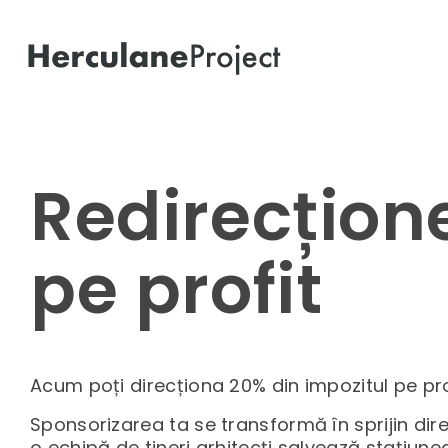
Redirecțion
pe profit
Acum poți direcționa 20% din impozitul pe pr
Sponsorizarea ta se transformă în sprijin dir
o echipă de tineri arhitecți salvează stațiune