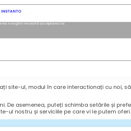
y INSTANTO
area navigării necesită acceptarea lor.
i site-ul, modul în care interactionați cu noi, s
uni. De asemenea, puteți schimba setările și prefer
-ul nostru și serviciile pe care vi le putem oferi.