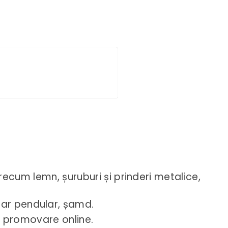
recum lemn, șuruburi și prinderi metalice,
ular pendular, șamd.
și promovare online.