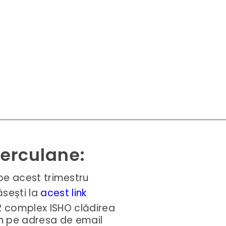
Herculane:
pe acest trimestru
ăsești la
acest link
52 complex ISHO clădirea
n pe adresa de email