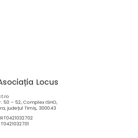
Asociația Locus
t.ro
r. 50 – 52, Complex ISHO,
ra, județul Timiș, 300043
RT0421032702
T0421032701