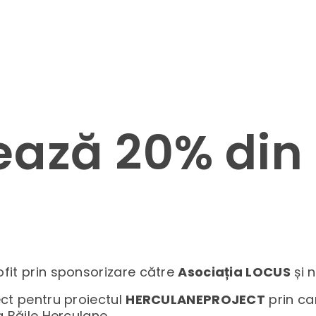
ează 20% din 
ofit prin sponsorizare către
Asociația LOCUS
și n
ect pentru proiectul
HERCULANEPROJECT
prin ca
a Băile Herculane.