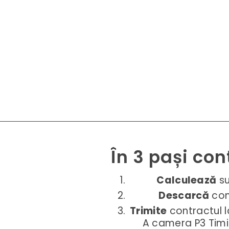
În 3 pași con
Calculează
su
Descarcă
con
Trimite
contractul l
A camera P3 Timi