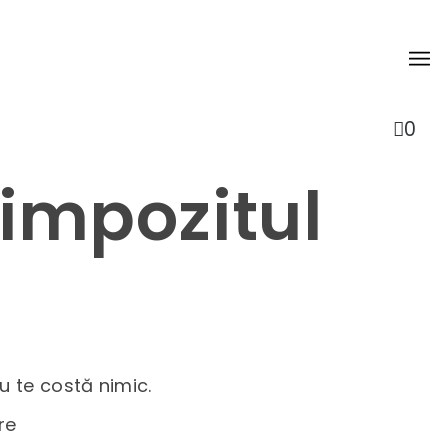
0
impozitul
u te costă nimic.
re