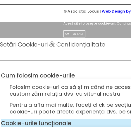
© Asociația Locus |
Web Design b
Acest site folosește cookie-uri. Continu
OK
DETALII
&
Setări Cookie-uri
Confidențialitate
Cum folosim cookie-urile
Folosim cookie-uri ca să știm când ne accesaț
customizăm relația dvs. cu site-ul nostru.
Pentru a afla mai multe, faceți click pe secți
cookie-uri poate afecta experiența dvs. pe site
Cookie-urile funcționale