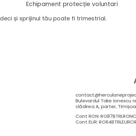
Echipament protecție voluntari
eci și sprijinul tău poate fi trimestrial.
contact@herculaneprojec
Bulevardul Take Ionescu n
clădirea A, parter, Timișoa
Cont RON: RO87BTRLRONC
Cont EUR: RO64BTRLEURCR