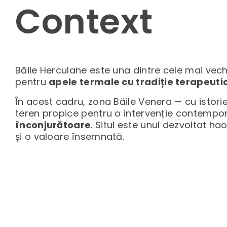
Context
Băile Herculane este una dintre cele mai vec
pentru
apele termale cu tradiție terapeuti
În acest cadru, zona Băile Venera — cu istori
teren propice pentru o intervenție contempo
înconjurătoare
. Situl este unul dezvoltat ha
și o valoare însemnată.