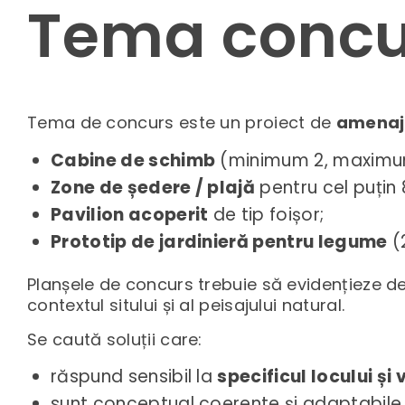
Tema concu
Tema de concurs este un proiect de
amenaja
Cabine de schimb
(minimum 2, maximu
Zone de ședere / plajă
pentru cel puțin
Pavilion acoperit
de tip foișor;
Prototip de jardinieră pentru legume
(
Planșele de concurs trebuie să evidențieze delim
contextul sitului și al peisajului natural.
Se caută soluții care:
răspund sensibil la
specificul locului și 
sunt conceptual coerente și adaptabile 