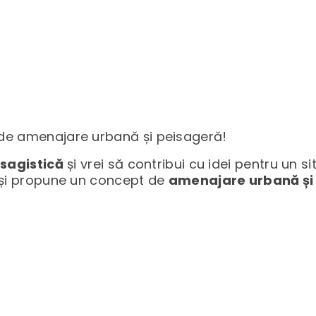
 de amenajare urbană și peisageră!
isagistică
și vrei să contribui cu idei pentru un s
t și propune un concept de
amenajare urbană și 