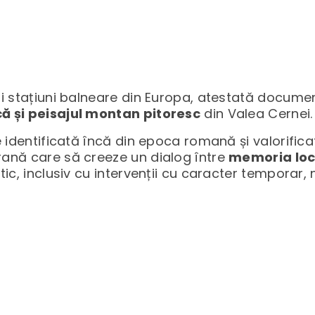
hi stațiuni balneare din Europa, atestată docum
că și peisajul montan pitoresc
din Valea Cernei.
e identificată încă din epoca romană și valorifica
rană care să creeze un dialog între
memoria locu
otic, inclusiv cu intervenții cu caracter temporar,