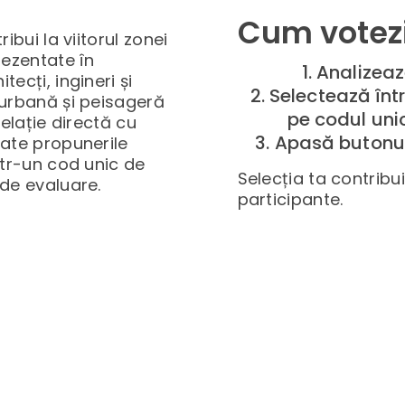
Cum votezi
ibui la viitorul zonei
rezentate în
1. Analizea
ecți, ingineri și
2. Selectează înt
 urbană și peisageră
pe codul unic
 relație directă cu
3. Apasă butonul
oate propunerile
ntr-un cod unic de
Selecția ta contribui
 de evaluare.
participante.