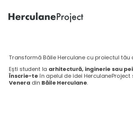
Transformă Băile Herculane cu proiectul tău
Ești student la
arhitectură, inginerie sau pe
Înscrie-te
în apelul de idei HerculaneProjec
Venera
din
Băile Herculane
.