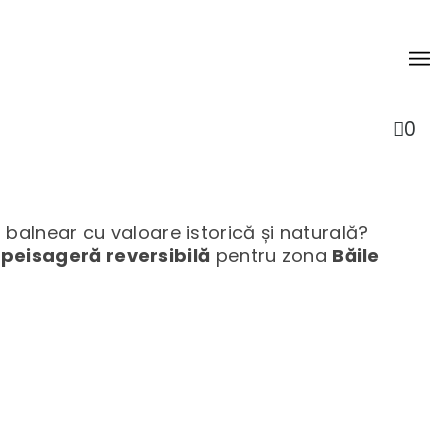
0
it balnear cu valoare istorică și naturală?
peisageră reversibilă
pentru zona
Băile