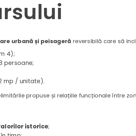
rsului
re urbană și peisageră
reversibilă care să inc
m 4);
 8 persoane;
2 mp / unitate).
itările propuse și relațiile funcționale între zonel
valorilor istorice
;
în timp;